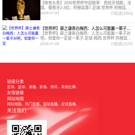
【体育头条】2030世界杯夺冠赔率：西班牙领跑，法
国、葡萄牙2-3位，阿根廷第7,足球,世界杯,阿根廷,西
班牙,法国,英格兰,葡萄牙,巴西,德国,荷兰,比利时,摩洛
阅读(3354)
[2026-07-20]
哥。欢迎收藏本站，24小时为你更新最新的足球，篮
球体育资讯。
【世界杯】薛之谦表白梅西：人怎么可能赢一辈子对吧，但爱你一定
【世界杯】薛之谦表白梅西：人怎么可能赢一辈子对
吧，但爱你一定是一辈子,足球,梅西,世界杯,阿根廷。
欢迎收藏本站，24小时为你更新最新的足球，篮球体
阅读(1620)
[2026-07-20]
育资讯。
链接分类
足球
篮球
录播
影像
快讯
其他比赛
友情链接
网站地图
网站地图
热门直播
篮球直播
足球直播
关注我们