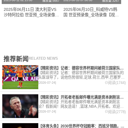
2025-06-11 02:15:00
2025-06-10 07:00:00
播放量:5667
播放量:3267
2025年06月11日 澳大利亚VS
2025年06月10日_科威特VS韩
沙特阿拉伯 世亚预_全场录像
国 世亚预录像_全场录像【视频
【视频集锦】
集锦】
推荐新闻
RELATED NEWS
【精彩资讯】记者：德容世界杯期间被荷兰国家队的队医误导了，说
【精彩资讯】记者：德容世界杯期间被荷兰国家队的
队医误导了，说他伤势很轻,足球,荷兰,西甲,巴塞罗
那。欢迎收藏本站，24小时为你更新最新的足球，篮
阅读(1744)
[2026-07-24]
球体育资讯。
【精彩资讯】开拓者老板邮件曝光满是资本剥削言论？假新闻！网友
【精彩资讯】开拓者老板邮件曝光满是资本剥削言
论？假新闻！网友造谣！,篮球,NBA,开拓者。欢迎收
藏本站，24小时为你更新最新的足球，篮球体育资
阅读(2778)
[2026-07-24]
讯。
【体育头条】2030世界杯夺冠赔率：西班牙领跑，法国、葡萄牙