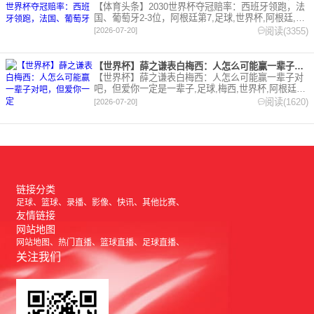
【体育头条】2030世界杯夺冠赔率：西班牙领跑，法
国、葡萄牙2-3位，阿根廷第7,足球,世界杯,阿根廷,西
班牙,法国,英格兰,葡萄牙,巴西,德国,荷兰,比利时,摩洛
阅读(3355)
[2026-07-20]
哥。欢迎收藏本站，24小时为你更新最新的足球，篮
球体育资讯。
【世界杯】薛之谦表白梅西：人怎么可能赢一辈子对吧，但爱你一定
【世界杯】薛之谦表白梅西：人怎么可能赢一辈子对
吧，但爱你一定是一辈子,足球,梅西,世界杯,阿根廷。
欢迎收藏本站，24小时为你更新最新的足球，篮球体
阅读(1620)
[2026-07-20]
育资讯。
链接分类
足球
篮球
录播
影像
快讯
其他比赛
友情链接
网站地图
网站地图
热门直播
篮球直播
足球直播
关注我们