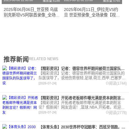
2025-06-06 12:00:00
2025-06-11 02:15:00
播放量:6188
播放量:5765
2025年06月06日_世亚预 乌兹
2025年06月11日_伊拉克VS约
别克斯坦VS阿联酋录像_全场录
旦 世亚预录像_全场录像【视频
像【全场回放】
集锦】
推荐新闻
RELATED NEWS
【精彩资讯】记者：德容世界杯期间被荷兰国家队的队医误导了，说
【精彩资讯】记者：德容世界杯期间被荷兰国家队的
队医误导了，说他伤势很轻,足球,荷兰,西甲,巴塞罗
那。欢迎收藏本站，24小时为你更新最新的足球，篮
阅读(1744)
[2026-07-24]
球体育资讯。
【精彩资讯】开拓者老板邮件曝光满是资本剥削言论？假新闻！网友
【精彩资讯】开拓者老板邮件曝光满是资本剥削言
论？假新闻！网友造谣！,篮球,NBA,开拓者。欢迎收
藏本站，24小时为你更新最新的足球，篮球体育资
阅读(2778)
[2026-07-24]
讯。
【体育头条】2030世界杯夺冠赔率：西班牙领跑，法国、葡萄牙