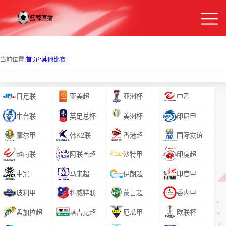
>
当前位置:
首页
其他比赛
日足联
亚美超
亚洲杯
中乙
中台联
英足总杯
美洲杯
印尼甲
摩尔甲
韩K2联
香港超
国际友谊
越南联
阿联酋超
沙特甲
印度超
中冠
马来超
伊朗超
印度甲
玻利甲
科威特联
蒙古超
委内甲
孟加拉超
塔吉克超
厄瓜甲
欧联杯