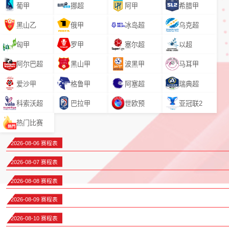
葡甲
挪超
阿甲
希腊甲
黑山乙
俄甲
冰岛超
乌克超
匈甲
罗甲
塞尔超
以超
阿尔巴超
黑山甲
波黑甲
马耳甲
爱沙甲
格鲁甲
阿塞超
瑞典超
科索沃超
巴拉甲
世欧预
亚冠联2
热门比赛
2026-08-06 赛程表
2026-08-07 赛程表
2026-08-08 赛程表
2026-08-09 赛程表
2026-08-10 赛程表