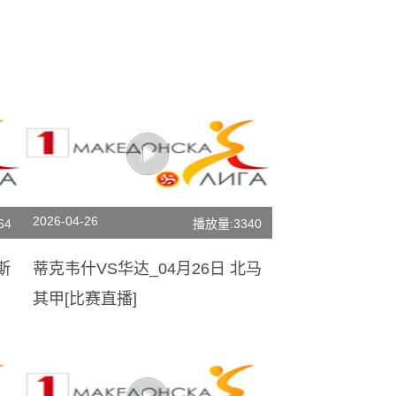
2026-04-26
64
播放量:3340
斯
蒂克韦什VS华达_04月26日 北马
其甲[比赛直播]