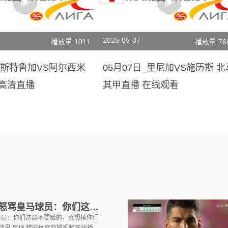
2025-05-07
播放量:1011
播放量:76
日 斯特鲁加VS阿尔西米
05月07日_里尼加VS施历斯 北
 高清直播
其甲直播 在线观看
【视频】不满！球迷怒骂皇马球员：你们这群不要脸的，真想揍你们
球员：你们这群不要脸的，真想揍你们