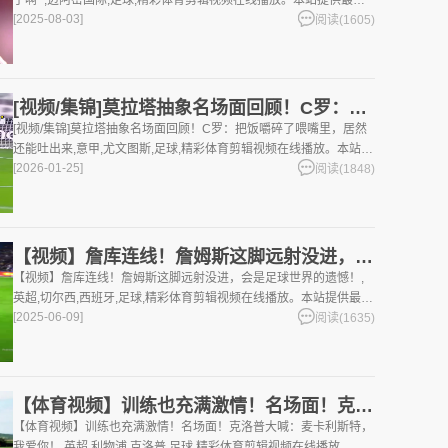
了啊~,迈阿密国际,足球,精彩体育剪辑视频在线播放。本站提供最全
[2025-08-03]
的篮球视频足球视频,集锦,录像。
阅读(1605)
[视频/集锦]莫拉塔抽象名场面回顾！C罗：把饭嚼碎了喂嘴里，
[视频/集锦]莫拉塔抽象名场面回顾！C罗：把饭嚼碎了喂嘴里，居然
还能吐出来,意甲,尤文图斯,足球,精彩体育剪辑视频在线播放。本站提
[2026-01-25]
供最全的篮球视频足球视频,集锦,录像。
阅读(1848)
【视频】詹库连线！詹姆斯这脚远射没进，会是足球世界的遗憾！
【视频】詹库连线！詹姆斯这脚远射没进，会是足球世界的遗憾！,
英超,切尔西,西班牙,足球,精彩体育剪辑视频在线播放。本站提供最全
[2025-06-09]
的篮球视频足球视频,集锦,录像。
阅读(1635)
【体育视频】训练也充满激情！名场面！克洛普大喊：麦卡利斯特，
【体育视频】训练也充满激情！名场面！克洛普大喊：麦卡利斯特，
我爱你！,英超,利物浦,克洛普,足球,精彩体育剪辑视频在线播放。本