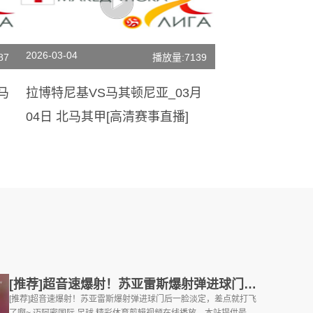
2026-03-04
87
播放量:7139
马
拉博特尼基VS马其顿尼亚_03月
04日 北马其甲[高清赛事直播]
[推荐]超音速爆射！苏亚雷斯爆射弹进球门后一脸淡定，差点就打
[推荐]超音速爆射！苏亚雷斯爆射弹进球门后一脸淡定，差点就打飞