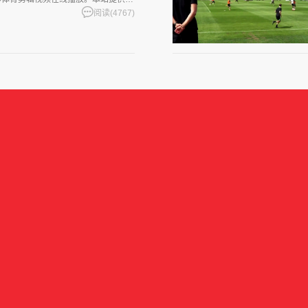
像。
阅读(4767)