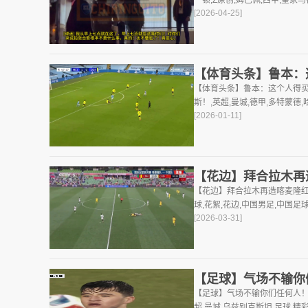
一顿,Z原创,姆巴佩,西甲,皇家
[2026-04-25]
放。本站提供最全的篮球视频足
【体育头条】鲁本：这个人得
斯！,英超,曼城,德甲,多特蒙德
[2026-01-11]
放。本站提供最全的篮球视频足
【花边】拜合拉木再造喀麦隆红
球,花絮,花边,中国男足,中国
[2026-03-31]
提供最全的篮球视频足球视频,
【足球】气场不输你们任何人！
超,曼城,乌兹别克斯坦,足球,